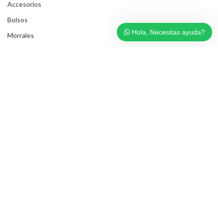
Accesorios
Bolsos
Hola, Necesitas ayuda?
Morrales
HOMBRES
Billeteras
Cinturones
Accesorios
Bolsos Manos Libres
Maletines Ejecutivos
Morrales
VARIOS
Cinturones Infantiles