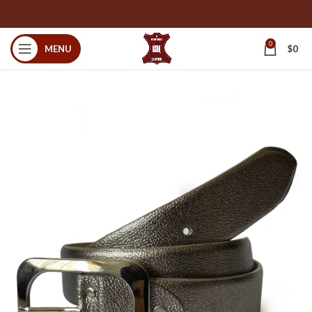
0
MENU
$
0