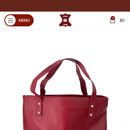
0
MENU
$
0