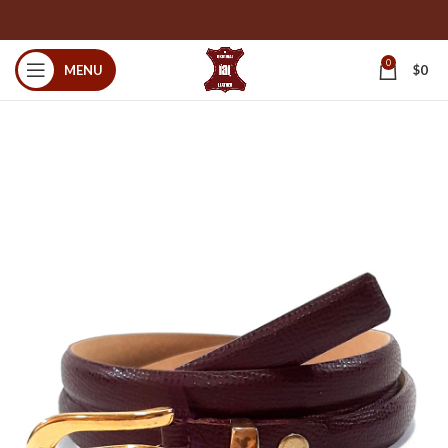
0
MENU
$
0