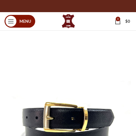
0
MENU
$
0