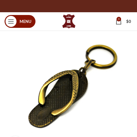
0
MENU
$
0