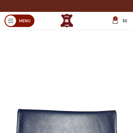
0
MENU
$
0